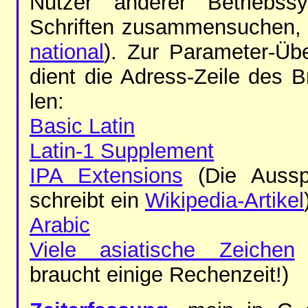
Nut­zer an­de­rer Be­triebs­
Schrif­ten zu­sam­men­su­chen,
na­tio­nal
). Zur Pa­ra­me­ter-Ü
dient die Adress-Zei­le des Bro
len:
Ba­sic La­tin
La­tin-1 Sup­ple­ment
IPA Ex­ten­si­ons
(Die Aus­sp
schreibt ein
Wi­ki­pe­dia-Ar­ti­kel
Ara­bic
Vie­le asia­ti­sche Zei­chen
(
braucht ei­ni­ge Re­chen­zeit!)