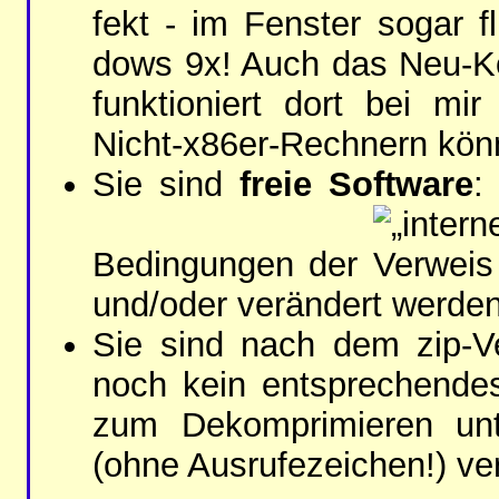
fekt - im Fen­ster so­gar fl
dows 9x! Auch das Neu-Kom­
funk­tio­niert dort bei mi
Nicht-​x86er-​Rech­nern kön
Sie sind
freie Soft­wa­re
:
Be­din­gun­gen der
und/oder ver­än­dert wer­den
Sie sind nach dem zip-Ver
noch kein ent­spre­chen­d
zum De­kom­pri­mie­ren u
(oh­ne Aus­ru­fe­zei­chen!) ve