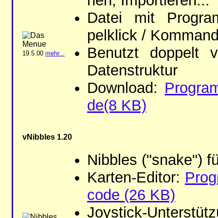
nen, Im­por­tie­ren...
Da­tei mit Pro­gr
pelklick / Kom­man­do­
Be­nutzt dop­pelt ve
19.5.00
mehr...
Da­ten­struk­tur
Dow­n­load:
Pro­gr
de(8 KB)
vNib­bles 1.20
Nib­bles ("snake") fü
Kar­ten-Edi­tor:
Pro­
co­de (26 KB)
Joy­stick-Un­ter­stüt­