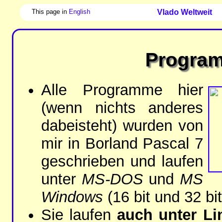
This page in
English
Vlado Weltweit
Progra
Al­le Pro­gram­me hier
(wenn nichts an­de­res
da­bei­steht) wur­den von
mir in Bor­land Pascal 7
ge­schrie­ben und lau­fen
un­ter
MS-DOS
und
MS
Windows
(16 bit und 32 bit
Sie lau­fen
auch un­ter Li