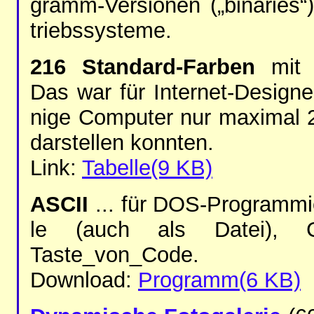
gramm-Ver­sio­nen („bi­na­ri­es“
triebs­sys­te­me.
216 Stan­dard-Far­ben
mit 
Das war für In­ter­net-De­si­gne
ni­ge Com­pu­ter nur ma­xi­mal 2
dar­stel­len konn­ten.
Link:
Ta­bel­le(9 KB)
AS­CII
... für DOS-Pro­gram­mie
le (auch als Da­tei), C
Taste_von_Code.
Down­load:
Pro­gramm(6 KB)