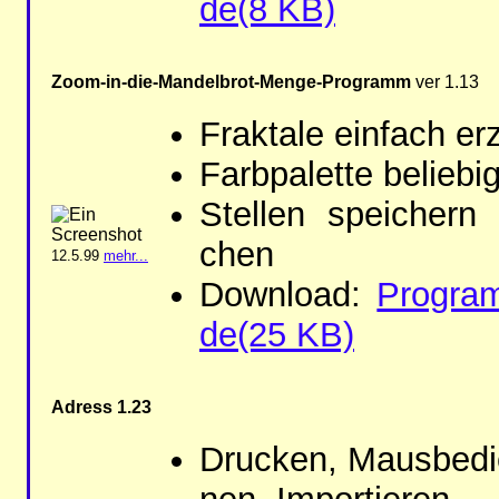
de(8 KB)
Zoom-in-die-Man­del­brot-Men­ge-Pro­gramm
ver 1.13
Frak­tale ein­fach er
Farb­pa­let­te be­lie­bi
Stel­len spei­chern
chen
12.5.99
mehr...
Dow­n­load:
Pro­gr
de(25 KB)
Adress 1.23
Dru­cken, Maus­be­di