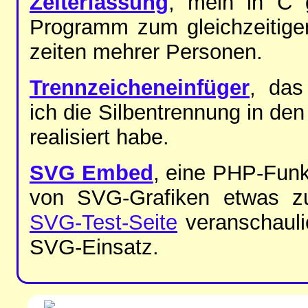
Zei­ter­fas­sung
, mein in C ge
Pro­gramm zum gleich­zei­ti­
zei­ten meh­rer Per­so­nen.
Trenn­zei­chen­ein­fü­ger
, das
ich die Sil­ben­tren­nung in den
rea­li­siert ha­be.
SVG Em­bed
, ei­ne PHP-​Funk
von SVG-​Gra­fi­ken et­was zu
SVG-​Test-​Sei­te
ver­an­schau­l
SVG-​Ein­satz.