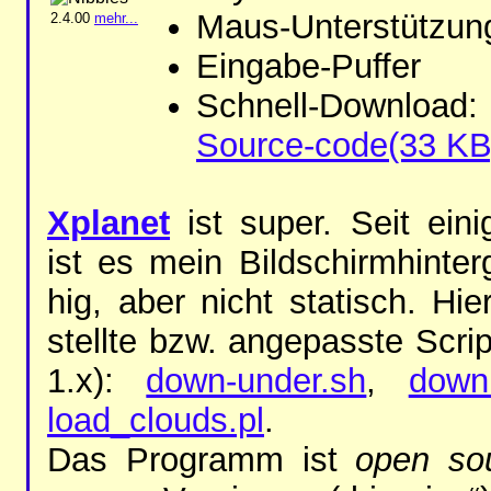
Maus-Un­ter­stüt­zun
2.4.00
mehr...
Ein­ga­be-Puf­fer
Schnell-Dow­n­loa
Sour­ce-co­de(33 KB
Xpla­net
ist su­per. Seit ei­ni
ist es mein Bild­schirm­hin­ter
hig, aber nicht sta­tisch. Hi
stell­te bzw. an­ge­pass­te Scrip
1.x):
down-un­der.sh
,
dow­n
load_clouds.pl
.
Das Pro­gramm ist
open sou