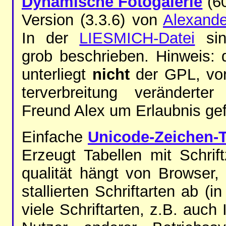
Dy­na­mi­sche Fo­to­ga­le­rie
(60 
Ver­sion (3.3.6) von
Alex­an­
In der
LIES­MICH-Da­tei
sind
grob be­schrie­ben. Hin­weis
un­ter­liegt
nicht
der GPL, vor
ter­ver­brei­tung ver­än­der­t
Freund Alex um Er­laub­nis ge­
Ein­fa­che
Uni­co­de-Zei­chen-Ta
Er­zeugt Ta­bel­len mit Schrift
qua­li­tät hängt von Brow­ser, 
stal­lier­ten Schrift­ar­ten ab
vie­le Schrift­ar­ten, z.B. auch