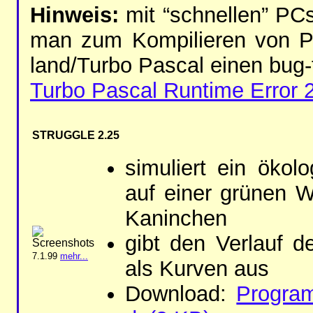
Hin­weis:
mit “schnel­len” PC
man zum Kom­pi­lie­ren von P
land/Tur­bo Pas­cal ei­nen bug-
Tur­bo Pascal Run­ti­me Er­ror 
STRUG­GLE 2.25
si­mu­liert ein öko­l
auf ei­ner grü­nen 
Ka­nin­chen
gibt den Ver­lauf d
7.1.99
mehr...
als Kur­ven aus
Dow­n­load:
Pro­gr