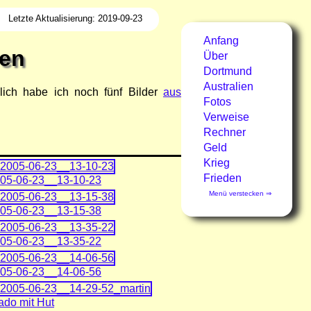
Letzte Aktualisierung: 2019-09-23
Anfang
en
Über
Dortmund
Australien
lich habe ich noch fünf Bilder
aus
Fotos
Verweise
Rechner
Geld
Krieg
Frieden
05-06-23__13-10-23
Menü verstecken ⇒
05-06-23__13-15-38
⇐ Menü zeigen
05-06-23__13-35-22
05-06-23__14-06-56
ado mit Hut